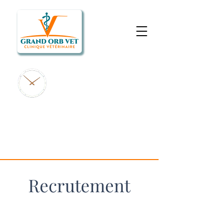
LUN-VEN : 9h-12h &
14h-18h30
SAM : 9h-12h
ZAC La bastide
Route de Saint Pons
34600 Bédarieux
Recrutement