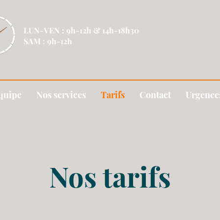
LUN-VEN : 9h-12h & 14h-18h30
SAM : 9h-12h
quipe
Nos services
Tarifs
Contact
Urgence
Nos tarifs