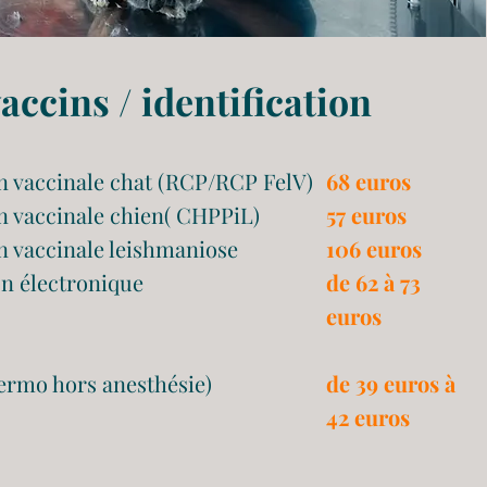
vaccins / identification
n vaccinale chat (RCP/RCP FelV)
68 euros
n vaccinale chien( CHPPiL)
57 euros
n vaccinale leishmaniose
106 euros
on électronique
de 62 à 73
euros
ermo hors anesthésie)
de 39 euros à
42 euros