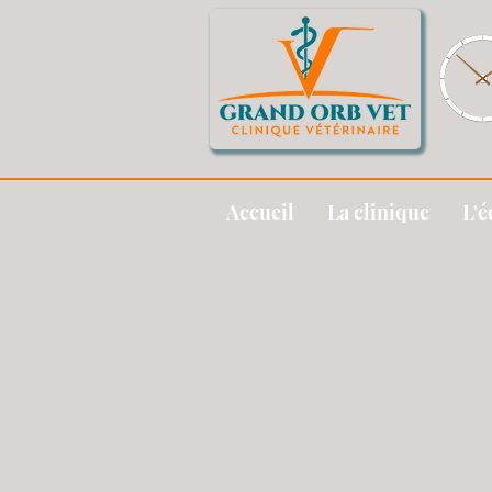
Accueil
La clinique
L'é