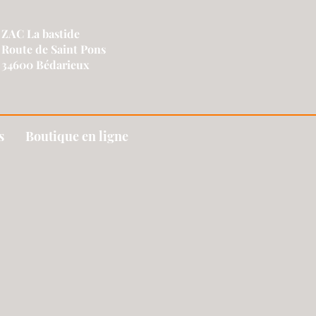
ZAC La bastide
Route de Saint Pons
34600 Bédarieux
s
Boutique en ligne